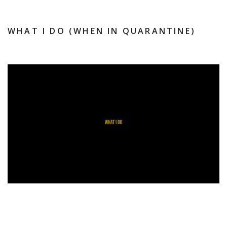
WHAT I DO (WHEN IN QUARANTINE)
30.03.2020
PATRICK DORRÉ
NO COMMENTS
What I do (when in quarantine) Ook een overtuigende video die
werkt? Neem contact op! Trek Bikes – My Ride | Sven Nys
Camera, Commercial works, Concept, Directing, Editing Cito