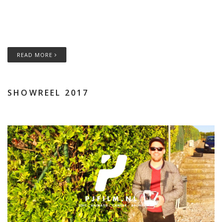
ISRAman 2018ISRAMAN 2018 Trailer made for Diederik Scheltinga
/ Team 4 Talent Ook een overtuigende video die werkt? Neem
contact op! Trek Bikes – My Ride | Sven Nys Camera,
READ MORE
SHOWREEL 2017
17.10.2017
PATRICK DORRÉ
NO COMMENTS