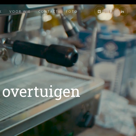
K
VOOR WIE
CONTACT
FOTO
 overtuigen