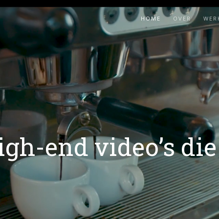
HOME
OVER
WER
gh-end video’s die