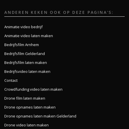
ANDEREN KEKEN OOK OP DEZE PAGINA’S:
Animatie video bedrijf
Animatie video laten maken
Bedrijfsfilm Arnhem
Bedrijfsfilm Gelderland
Bedrijfsfilm laten maken
Bedrijfsvideo laten maken
Contact
Crowdfunding video laten maken
Drone film laten maken
Drone opnames laten maken
Drone opnames laten maken Gelderland
Drone video laten maken