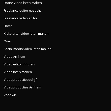
Drone video laten maken
Freelance editor gezocht
Freelance video editor
Home
Kickstarter video laten maken
Over
Social media video laten maken
Video Arnhem
Video editor inhuren
Video laten maken
Videoproductiebedrijf
Videoproducties Arnhem
Voor wie