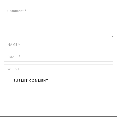
PREV POST